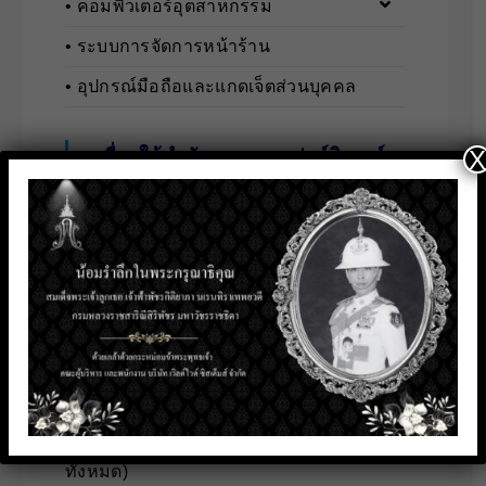
• คอมพิวเตอร์อุตสาหกรรม
• ระบบการจัดการหน้าร้าน
• อุปกรณ์มือถือและแกดเจ็ตส่วนบุคคล
X
เครื่องใช้สำนักงานและเฟอร์นิเจอร์
► Office Equipment & Furniture …(ดู
ทั้งหมด)
• เครื่องใช้สำนักงาน
• เฟอร์นิเจอร์สำนักงาน
• เฟอร์นิเจอร์สำนักงานเพื่อสุขภาพ
ระบบทำความเย็นสำหรับการขนส่ง
► Thermo King Trailer Systems …(ดู
ทั้งหมด)