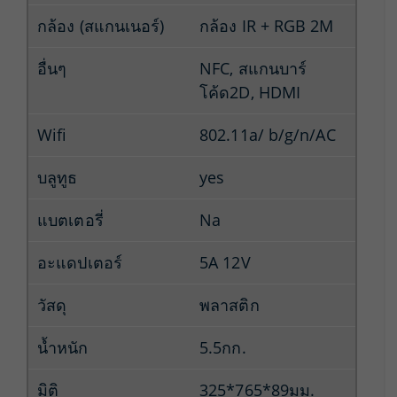
กล้อง (สแกนเนอร์)
กล้อง IR + RGB 2M
อื่นๆ
NFC, สแกนบาร์
โค้ด2D, HDMI
Wifi
802.11a/ b/g/n/AC
บลูทูธ
yes
แบตเตอรี่
Na
อะแดปเตอร์
5A 12V
วัสดุ
พลาสติก
น้ำหนัก
5.5กก.
มิติ
325*765*89มม.