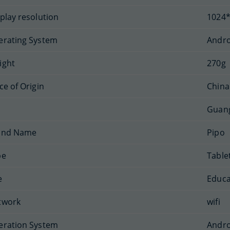
play resolution
1024*
erating System
Andro
ight
270g
ce of Origin
China
Guan
and Name
Pipo
pe
Table
e
Educa
twork
wifi
eration System
Andro