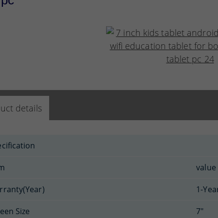
 pc
uct details
cification
em
value
rranty(Year)
1-Yea
een Size
7"