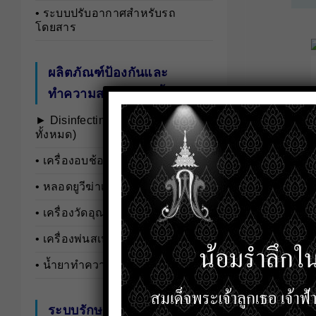
• ระบบปรับอากาศสำหรับรถ
โดยสาร
ผลิตภัณฑ์ป้องกันและ
ทำความสะอาดฆ่าเชื้อโรค
► Disinfecting and Cleaning …(ดู
ทั้งหมด)
• เครื่องอบช้อนยูวี
• หลอดยูวีฆ่าเชื้อ
• เครื่องวัดอุณหภูมิ
• เครื่องพ่นสเปรย์
• น้ำยาทำความสะอาดเชื้อโรค
ระบบรักษาความปลอดภัย