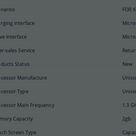
enarios
FOR K
rging interface
Micro
ve Interface
Micro
er-sales Service
Retur
ducts Status
New
ocessor Manufacture
Uniso
ocessor Type
Uniso
ocessor Main Frequency
1.3 G
mory Capacity
2gb
uch Screen Type
Capac