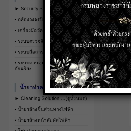
► Security Systems …(ดูทั้งหมด)
• กล้องวงจรปิดและอุปกรณ์เสริม
• เครื่องมือวัดอุตสาหกรรม
• ระบบตรวจจับและวิเคราะห์บุคคล
• ระบบสื่อสารและอินเตอร์คอม
• ระบบควบคุมการเข้า-ออก
อัจฉริยะ
น้ำยาทำความสะอาด
► Cleaning Solution …(ดูทั้งหมด)
• นํ้ายาล้างชิ้นส่วนทางไฟฟ้า
• นํ้ายาล้างหน้าสัมผัสไฟฟ้า
• โฟมทำความสะอาด