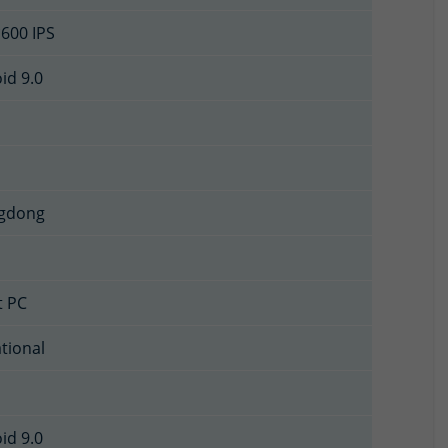
600 IPS
id 9.0
gdong
t PC
tional
id 9.0