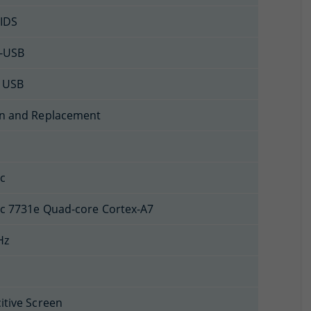
IDS
-USB
 USB
n and Replacement
c
c 7731e Quad-core Cortex-A7
Hz
itive Screen