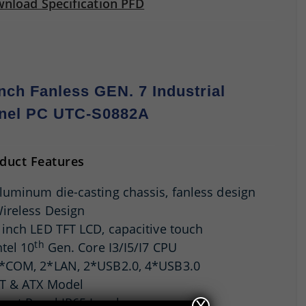
nload Specification PFD
Inch Fanless GEN. 7 Industrial
nel PC UTC-S0882A
duct Features
luminum die-casting chassis, fanless design
ireless Design
 inch LED TFT LCD, capacitive touch
th
ntel 10
Gen. Core I3/I5/I7 CPU
*COM, 2*LAN, 2*USB2.0, 4*USB3.0
T & ATX Model
ront Panel IP65 Level