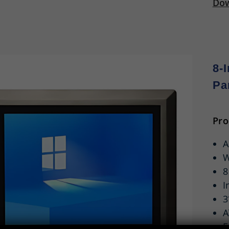
Dow
8-
Pa
Pro
A
W
8
I
3
A
F