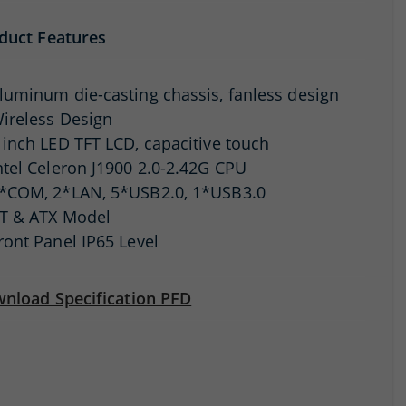
duct Features
luminum die-casting chassis, fanless design
ireless Design
 inch LED TFT LCD, capacitive touch
ntel Celeron J1900 2.0-2.42G CPU
*COM, 2*LAN, 5*USB2.0, 1*USB3.0
T & ATX Model
ront Panel IP65 Level
nload Specification PFD