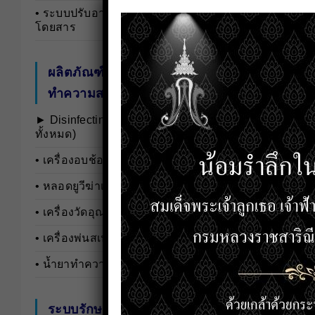
• ระบบปรับอากาศสำหรับรถ
โดยสาร
ผลิตภัณฑ์ป้องกันและ
ทำความสะอาดฆ่าเชื้อโรค
► Disinfecting and Cleaning …(ดู
ทั้งหมด)
• เครื่องอบช้อนยูวี
• หลอดยูวีฆ่าเชื้อ
• เครื่องวัดอุณหภูมิ
• เครื่องพ่นสเปรย์
• น้ำยาทำความสะอาดเชื้อโรค
ระบบรักษาความปลอดภัย