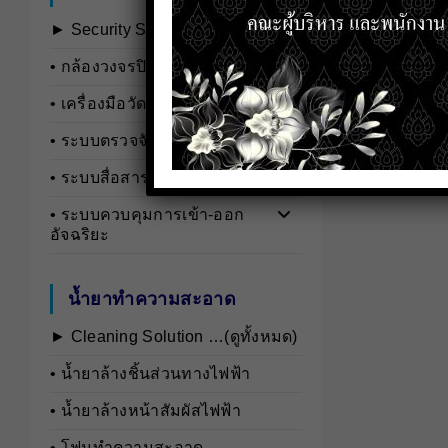
► Security Systems …(ดูทั้งหมด)
• กล้องวงจรปิดและอุปกรณ์เสริม
• เครื่องมือวัดอุตสาหกรรม
• ระบบตรวจจับและวิเคราะห์บุคคล
• ระบบสื่อสารและอินเตอร์คอม
• ระบบควบคุมการเข้า-ออก
อัจฉริยะ
น้ำยาทำความสะอาด
► Cleaning Solution …(ดูทั้งหมด)
• นํ้ายาล้างชิ้นส่วนทางไฟฟ้า
• นํ้ายาล้างหน้าสัมผัสไฟฟ้า
• โฟมทำความสะอาด