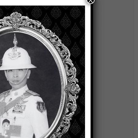
X
nload Specification PFD