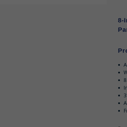
8-
Pa
Pr
A
W
8
I
3
A
F