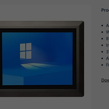
Pro
A
W
8
I
3
A
F
Dow