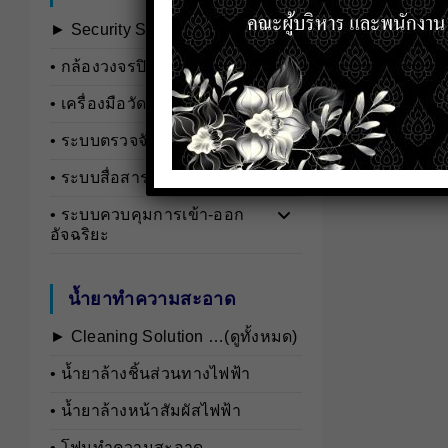
► Security Systems …(ดูทั้งหมด)
• กล้องวงจรปิดและอุปกรณ์เสริม
• เครื่องมือวัดอุตสาหกรรม
• ระบบตรวจจับและวิเคราะห์บุคคล
• ระบบสื่อสารและอินเตอร์คอม
• ระบบควบคุมการเข้า-ออก
อัจฉริยะ
น้ำยาทำความสะอาด
► Cleaning Solution …(ดูทั้งหมด)
• นํ้ายาล้างชิ้นส่วนทางไฟฟ้า
• นํ้ายาล้างหน้าสัมผัสไฟฟ้า
• โฟมทำความสะอาด