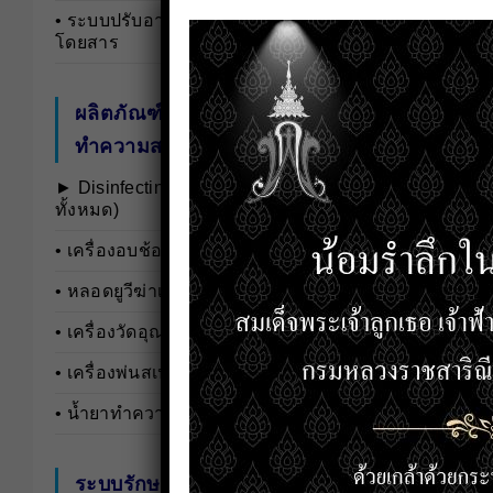
• ระบบปรับอากาศสำหรับรถ
โดยสาร
ผลิตภัณฑ์ป้องกันและ
ทำความสะอาดฆ่าเชื้อโรค
► Disinfecting and Cleaning …(ดู
ทั้งหมด)
• เครื่องอบช้อนยูวี
• หลอดยูวีฆ่าเชื้อ
• เครื่องวัดอุณหภูมิ
• เครื่องพ่นสเปรย์
• น้ำยาทำความสะอาดเชื้อโรค
ระบบรักษาความปลอดภัย