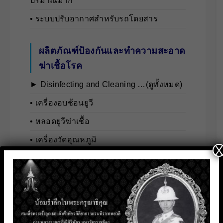
ปริมาณมาก
• ระบบปรับอากาศสำหรับรถโดยสาร
ผลิตภัณฑ์ป้องกันและทำความสะอาด
ฆ่าเชื้อโรค
► Disinfecting and Cleaning …(ดูทั้งหมด)
• เครื่องอบช้อนยูวี
• หลอดยูวีฆ่าเชื้อ
• เครื่องวัดอุณหภูมิ
X
• เครื่องพ่นสเปรย์
• น้ำยาทำความสะอาดเชื้อโรค
ระบบรักษาความปลอดภัย