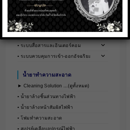
► Security Systems …(ดูทั้งหมด)
• กล้องวงจรปิดและอุปกรณ์เสริม
• เครื่องมือวัดอุตสาหกรรม
• ระบบตรวจจับและวิเคราะห์บุคคล
• ระบบสื่อสารและอินเตอร์คอม
• ระบบควบคุมการเข้า-ออกอัจฉริยะ
น้ำยาทำความสะอาด
► Cleaning Solution …(ดูทั้งหมด)
• นํ้ายาล้างชิ้นส่วนทางไฟฟ้า
• นํ้ายาล้างหน้าสัมผัสไฟฟ้า
• โฟมทำความสะอาด
• สเปรย์เคลือบอุปกรณ์ไฟฟ้า