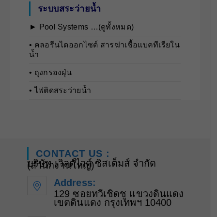
ระบบสระว่ายน้ำ
► Pool Systems …(ดูทั้งหมด)
• คลอรีนไดออกไซด์ สารฆ่าเชื้อแบคทีเรียใน
น้ำ
• ถุงกรองฝุ่น
• ไฟติดสระว่ายน้ำ
CONTACT US :
บริษัท เวิลด์ไวด์ ซิสเต็มส์ จำกัด
(สำนักงานใหญ่)
Address:
129 ซอยทวีเชิดชู แขวงดินแดง
เขตดินแดง กรุงเทพฯ 10400