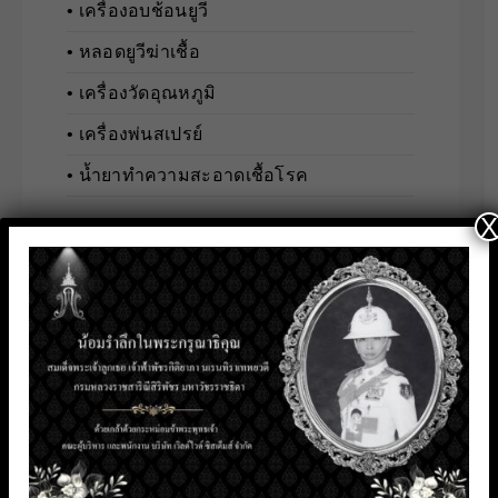
• เครื่องอบช้อนยูวี
• หลอดยูวีฆ่าเชื้อ
• เครื่องวัดอุณหภูมิ
• เครื่องพ่นสเปรย์
• น้ำยาทำความสะอาดเชื้อโรค
X
ระบบรักษาความปลอดภัย
► Security Systems …(ดูทั้งหมด)
• กล้องวงจรปิดและอุปกรณ์เสริม
• เครื่องมือวัดอุตสาหกรรม
• ระบบตรวจจับและวิเคราะห์บุคคล
• ระบบสื่อสารและอินเตอร์คอม
• ระบบควบคุมการเข้า-ออกอัจฉริยะ