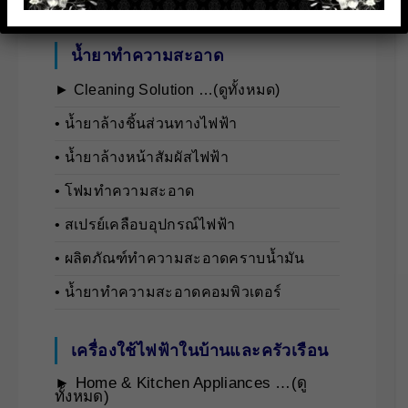
น้ำยาทำความสะอาด
► Cleaning Solution …(ดูทั้งหมด)
• นํ้ายาล้างชิ้นส่วนทางไฟฟ้า
• นํ้ายาล้างหน้าสัมผัสไฟฟ้า
• โฟมทำความสะอาด
• สเปรย์เคลือบอุปกรณ์ไฟฟ้า
• ผลิตภัณฑ์ทำความสะอาดคราบน้ำมัน
• น้ำยาทำความสะอาดคอมพิวเตอร์
เครื่องใช้ไฟฟ้าในบ้านและครัวเรือน
► Home & Kitchen Appliances …(ดู
ทั้งหมด)