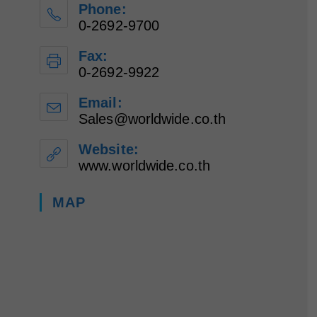
Phone:
0-2692-9700
Fax:
0-2692-9922
Email:
Sales@worldwide.co.th
Opens
in
your
Website:
application
www.worldwide.co.th
MAP