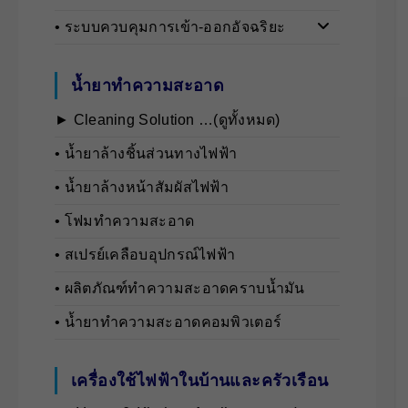
• ระบบควบคุมการเข้า-ออกอัจฉริยะ
น้ำยาทำความสะอาด
► Cleaning Solution …(ดูทั้งหมด)
• นํ้ายาล้างชิ้นส่วนทางไฟฟ้า
• นํ้ายาล้างหน้าสัมผัสไฟฟ้า
• โฟมทำความสะอาด
• สเปรย์เคลือบอุปกรณ์ไฟฟ้า
• ผลิตภัณฑ์ทำความสะอาดคราบน้ำมัน
• น้ำยาทำความสะอาดคอมพิวเตอร์
เครื่องใช้ไฟฟ้าในบ้านและครัวเรือน