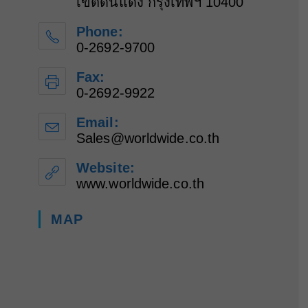
เขตดินแดง กรุงเทพฯ 10400
Phone:
0-2692-9700
Fax:
0-2692-9922
Email:
Sales@worldwide.co.th
Opens
in
your
Website:
application
www.worldwide.co.th
MAP