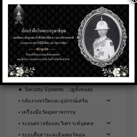
► Disinfecting and Cleaning …(ดูทั้งหมด)
• เครื่องอบช้อนยูวี
• หลอดยูวีฆ่าเชื้อ
• เครื่องวัดอุณหภูมิ
• เครื่องพ่นสเปรย์
• น้ำยาทำความสะอาดเชื้อโรค
ระบบรักษาความปลอดภัย
► Security Systems …(ดูทั้งหมด)
• กล้องวงจรปิดและอุปกรณ์เสริม
• เครื่องมือวัดอุตสาหกรรม
• ระบบตรวจจับและวิเคราะห์บุคคล
• ระบบสื่อสารและอินเตอร์คอม