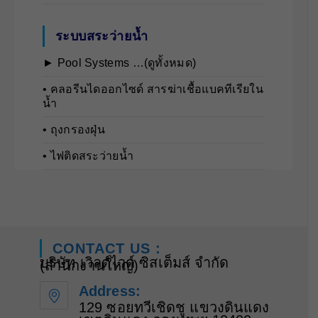
ระบบสระว่ายน้ำ
► Pool Systems …(ดูทั้งหมด)
• คลอรีนไดออกไซด์ สารฆ่าเชื้อแบคทีเรียใน
น้ำ
• ถุงกรองฝุ่น
• ไฟติดสระว่ายน้ำ
CONTACT US :
บริษัท เวิลด์ไวด์ ซิสเต็มส์ จำกัด
(สำนักงานใหญ่)
Address:
129 ซอยทวีเชิดชู แขวงดินแดง