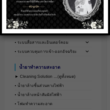
► Security Systems …(ดูทั้งหมด)
• กล้องวงจรปิดและอุปกรณ์เสริม
• เครื่องมือวัดอุตสาหกรรม
• ระบบตรวจจับและวิเคราะห์บุคคล
• ระบบสื่อสารและอินเตอร์คอม
• ระบบควบคุมการเข้า-ออกอัจฉริยะ
น้ำยาทำความสะอาด
► Cleaning Solution …(ดูทั้งหมด)
• นํ้ายาล้างชิ้นส่วนทางไฟฟ้า
• นํ้ายาล้างหน้าสัมผัสไฟฟ้า
• โฟมทำความสะอาด