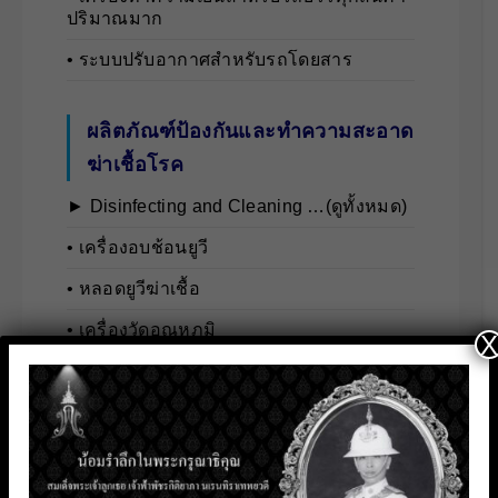
ปริมาณมาก
• ระบบปรับอากาศสำหรับรถโดยสาร
ผลิตภัณฑ์ป้องกันและทำความสะอาด
ฆ่าเชื้อโรค
► Disinfecting and Cleaning …(ดูทั้งหมด)
• เครื่องอบช้อนยูวี
• หลอดยูวีฆ่าเชื้อ
• เครื่องวัดอุณหภูมิ
X
• เครื่องพ่นสเปรย์
• น้ำยาทำความสะอาดเชื้อโรค
ระบบรักษาความปลอดภัย