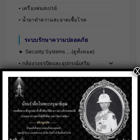
• เครื่องพ่นสเปรย์
• น้ำยาทำความสะอาดเชื้อโรค
ระบบรักษาความปลอดภัย
► Security Systems …(ดูทั้งหมด)
• กล้องวงจรปิดและอุปกรณ์เสริม
X
• เครื่องมือวัดอุตสาหกรรม
• ระบบตรวจจับและวิเคราะห์บุคคล
• ระบบสื่อสารและอินเตอร์คอม
• ระบบควบคุมการเข้า-ออกอัจฉริยะ
น้ำยาทำความสะอาด