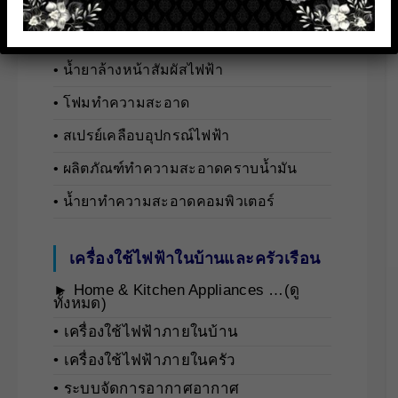
► Cleaning Solution …(ดูทั้งหมด)
• นํ้ายาล้างชิ้นส่วนทางไฟฟ้า
• นํ้ายาล้างหน้าสัมผัสไฟฟ้า
• โฟมทำความสะอาด
• สเปรย์เคลือบอุปกรณ์ไฟฟ้า
• ผลิตภัณฑ์ทำความสะอาดคราบน้ำมัน
• น้ำยาทำความสะอาดคอมพิวเตอร์
เครื่องใช้ไฟฟ้าในบ้านและครัวเรือน
► Home & Kitchen Appliances …(ดู
ทั้งหมด)
• เครื่องใช้ไฟฟ้าภายในบ้าน
• เครื่องใช้ไฟฟ้าภายในครัว
• ระบบจัดการอากาศอากาศ