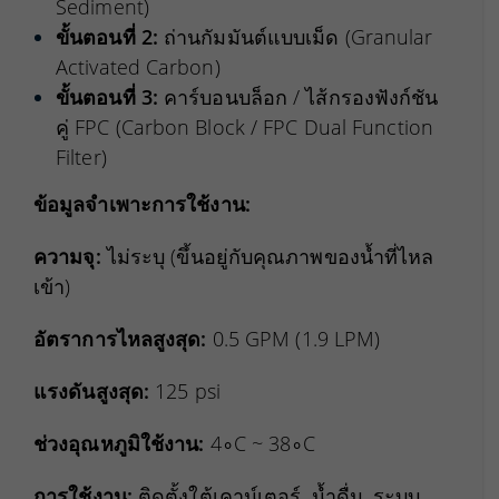
Sediment)
ขั้นตอนที่ 2:
ถ่านกัมมันต์แบบเม็ด (Granular
Activated Carbon)
ขั้นตอนที่ 3:
คาร์บอนบล็อก / ไส้กรองฟังก์ชัน
คู่ FPC (Carbon Block / FPC Dual Function
Filter)
ข้อมูลจำเพาะการใช้งาน:
ความจุ:
ไม่ระบุ (ขึ้นอยู่กับคุณภาพของน้ำที่ไหล
เข้า)
อัตราการไหลสูงสุด:
0.5
GPM (1.9 LPM)
แรงดันสูงสุด:
125
psi
ช่วงอุณหภูมิใช้งาน:
4
∘
C
~
3
8
∘
C
การใช้งาน:
ติดตั้งใต้เคาน์เตอร์, น้ำดื่ม, ระบบ