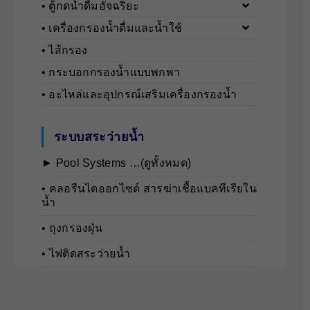
• ตู้กดน้ำดื่มอัจฉริยะ
• เครื่องกรองน้ำดื่มและน้ำใช้
• ไส้กรอง
• กระบอกกรองน้ำแบบพกพา
• อะไหล่และอุปกรณ์เสริมเครื่องกรองน้ำ
ระบบสระว่ายน้ำ
► Pool Systems …(ดูทั้งหมด)
• คลอรีนไดออกไซด์ สารฆ่าเชื้อแบคทีเรียใน
น้ำ
• ถุงกรองฝุ่น
• ไฟติดสระว่ายน้ำ