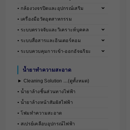
• กล้องวงจรปิดและอุปกรณ์เสริม
• เครื่องมือวัดอุตสาหกรรม
• ระบบตรวจจับและวิเคราะห์บุคคล
• ระบบสื่อสารและอินเตอร์คอม
• ระบบควบคุมการเข้า-ออกอัจฉริยะ
น้ำยาทำความสะอาด
► Cleaning Solution …(ดูทั้งหมด)
• นํ้ายาล้างชิ้นส่วนทางไฟฟ้า
• นํ้ายาล้างหน้าสัมผัสไฟฟ้า
• โฟมทำความสะอาด
• สเปรย์เคลือบอุปกรณ์ไฟฟ้า