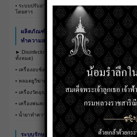
• ระบบปรับอากาศสำหรับรถ
โดยสาร
ผลิตภัณฑ์ป้องกันและ
ทำความสะอาดฆ่าเชื้อโรค
► Disinfecting and Cleaning …(ดู
ทั้งหมด)
• เครื่องอบช้อนยูวี
• หลอดยูวีฆ่าเชื้อ
• เครื่องวัดอุณหภูมิ
• เครื่องพ่นสเปรย์
• น้ำยาทำความสะอาดเชื้อโรค
ระบบรักษาความปลอดภัย