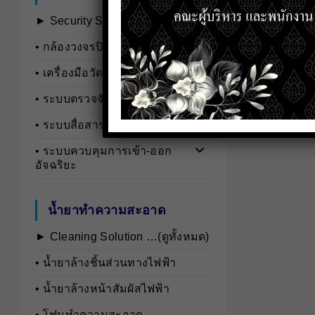
► Security Systems …(ดูทั้งหมด)
• กล้องวงจรปิดและอุปกรณ์เสริม
• เครื่องมือวัดอุตสาหกรรม
• ระบบตรวจจับและวิเคราะห์บุคคล
• ระบบสื่อสารและอินเตอร์คอม
• ระบบควบคุมการเข้า-ออก
อัจฉริยะ
น้ำยาทำความสะอาด
► Cleaning Solution …(ดูทั้งหมด)
• นํ้ายาล้างชิ้นส่วนทางไฟฟ้า
• นํ้ายาล้างหน้าสัมผัสไฟฟ้า
• โฟมทำความสะอาด