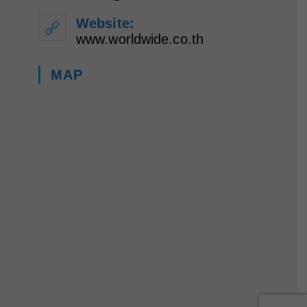
in
your
Website:
application
www.worldwide.co.th
MAP