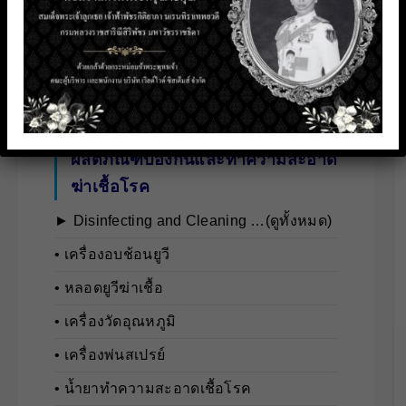
พ่วง
• เครื่องทำความเย็นสำหรับรถบรรทุกสินค้า
ปริมาณมาก
• ระบบปรับอากาศสำหรับรถโดยสาร
ผลิตภัณฑ์ป้องกันและทำความสะอาด
ฆ่าเชื้อโรค
► Disinfecting and Cleaning …(ดูทั้งหมด)
• เครื่องอบช้อนยูวี
• หลอดยูวีฆ่าเชื้อ
• เครื่องวัดอุณหภูมิ
• เครื่องพ่นสเปรย์
• น้ำยาทำความสะอาดเชื้อโรค