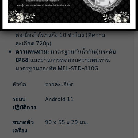
ละเอียดสูงลงในเครื่อง พร้อมกับสตรีมวิดีโอที่
มีการบีบอัดไปยังศูนย์ควบคุมได้ในเวลา
เดียวกัน
แบตเตอรี่:
ขนาด 3,200 mAh ใช้งานบันทึก
ต่อเนื่องได้นานถึง 10 ชั่วโมง (ที่ความ
ละเอียด 720p)
ความทนทาน:
มาตรฐานกันน้ำกันฝุ่นระดับ
IP68
และผ่านการทดสอบความทนทาน
มาตรฐานกองทัพ MIL-STD-810G
หัวข้อ
รายละเอียด
ระบบ
Android 11
ปฏิบัติการ
ขนาดตัว
90 x 55 x 29 มม.
เครื่อง