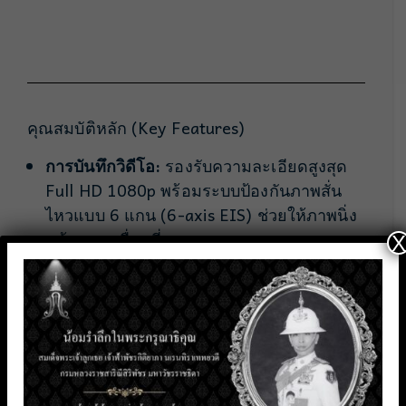
คุณสมบัติหลัก (Key Features)
การบันทึกวิดีโอ:
รองรับความละเอียดสูงสุด
Full HD 1080p พร้อมระบบป้องกันภาพสั่น
ไหวแบบ 6 แกน (6-axis EIS) ช่วยให้ภาพนิ่ง
แม้ขณะเคลื่อนที่
X
ระบบ Night Vision:
รุ่น
Starlight
(บันทึก
ภาพสีได้แม้ในสภาวะแสงน้อยมาก)
การเชื่อมต่อ:
รองรับ 4G LTE, Wi-Fi,
Bluetooth 5.1 และมี GPS ในตัวสำหรับการ
ระบุตำแหน่ง
Dual Stream:
สามารถบันทึกวิดีโอความ