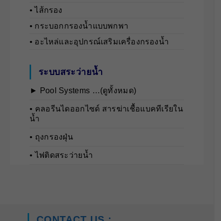
• ไส้กรอง
• กระบอกกรองน้ำแบบพกพา
• อะไหล่และอุปกรณ์เสริมเครื่องกรองน้ำ
ระบบสระว่ายน้ำ
► Pool Systems …(ดูทั้งหมด)
• คลอรีนไดออกไซด์ สารฆ่าเชื้อแบคทีเรียใน
น้ำ
• ถุงกรองฝุ่น
• ไฟติดสระว่ายน้ำ
CONTACT US :