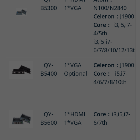
B5300
1*VGA
N100/N2840
Celeron：
J1900
Core：
i3,i5,i7-
4/5th
i3,i5,i7-
6/7/8/10/12/13th
QY-
1*VGA
Celeron：
J1900
B5400
Optional
Core：
i5,i7-
4/6/7/8/10th
QY-
1*HDMI
Core：
i3,i5,i7-
B5600
1*VGA
6/7th