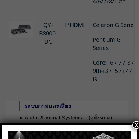
4/6/7/8/10th
QY-
1*HDMI
Celeron G Series
B8000-
Pentium G
DC
Series
Core:
6 / 7 / 8 /
9th-i3 / i5 / i7 /
i9
ระบบภาพและเสียง
► Audio & Visual Systems …(ดูทั้งหมด)
X
• ระบบเสียง