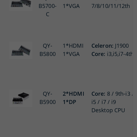
B5700-
1*VGA
7/8/10/11/12th
C
QY-
1*HDMI
Celeron:
J1900
B5800
1*VGA
Core:
i3,i5,i7-4th
QY-
2*HDMI
Core:
8 / 9th-i3 /
B5900
1*DP
i5 / i7 / i9
Desktop CPU