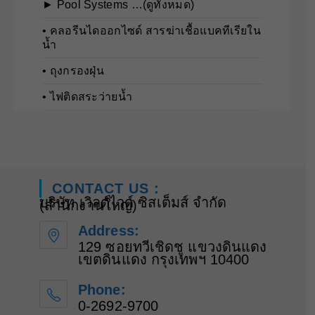
► Pool Systems …(ดูทั้งหมด)
• คลอรีนไดออกไซด์ สารฆ่าเชื้อแบคทีเรียใน
น้ำ
• ถุงกรองฝุ่น
• ไฟติดสระว่ายน้ำ
CONTACT US :
บริษัท เวิลด์ไวด์ ซิสเต็มส์ จำกัด
(สำนักงานใหญ่)
Address:
129 ซอยทวีเชิดชู แขวงดินแดง
เขตดินแดง กรุงเทพฯ 10400
Phone:
0-2692-9700