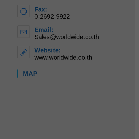
Fax:
0-2692-9922
Email:
Sales@worldwide.co.th
Opens
in
your
Website:
application
www.worldwide.co.th
MAP