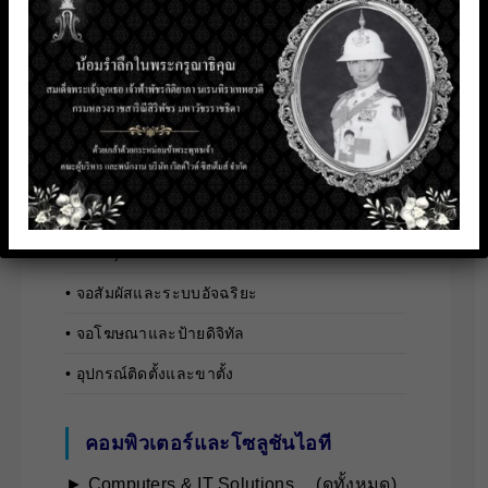
• ระบบภาพและแสง
• ระบบห้องประชุม
• ระบบไลฟ์สตรีม
จอแสดงผลและป้ายประชาสัมพันธ์
ดิจิทัล
► Digital Display & Signage Solutions …(ดู
ทั้งหมด)
• จอสัมผัสและระบบอัจฉริยะ
• จอโฆษณาและป้ายดิจิทัล
• อุปกรณ์ติดตั้งและขาตั้ง
คอมพิวเตอร์และโซลูชันไอที
► Computers & IT Solutions …(ดูทั้งหมด)