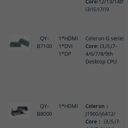
Core:
12/13/14th-
i3/i5/i7/i9
QY-
1*HDMI
Celeron G series
B7100
1*DVI
Core:
i3,i5,i7-
1*DP
4/6/7/8/9th
Desktop CPU
QY-
1*HDMI
Celeron：
B8000
J1900/j6412/
Core：
i3,i5,i7-