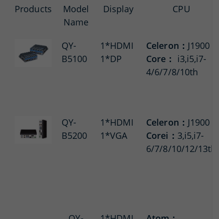
Products
Model
Display
CPU
Name
QY-
1*HDMI
Celeron：
J1900
B5100
1*DP
Core：
i3,i5,i7-
4/6/7/8/10th
QY-
1*HDMI
Celeron：
J1900
B5200
1*VGA
Corei：
3,i5,i7-
6/7/8/10/12/13th
QY-
1*HDMI
Atom：