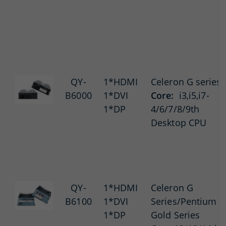
QY-
1*HDMI
Celeron G series
B6000
1*DVI
Core:
i3,i5,i7-
1*DP
4/6/7/8/9th
Desktop CPU
QY-
1*HDMI
Celeron G
B6100
1*DVI
Series/Pentium
1*DP
Gold Series