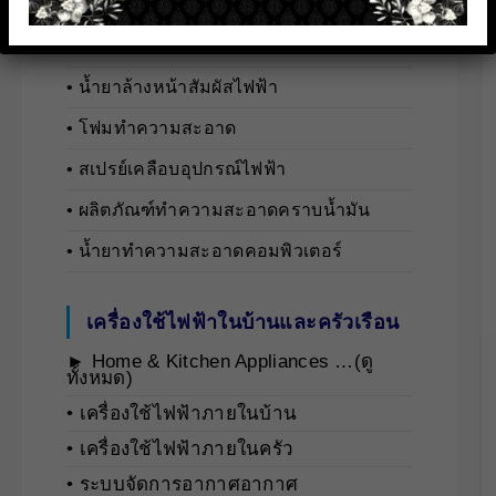
► Cleaning Solution …(ดูทั้งหมด)
• นํ้ายาล้างชิ้นส่วนทางไฟฟ้า
• นํ้ายาล้างหน้าสัมผัสไฟฟ้า
• โฟมทำความสะอาด
• สเปรย์เคลือบอุปกรณ์ไฟฟ้า
• ผลิตภัณฑ์ทำความสะอาดคราบน้ำมัน
• น้ำยาทำความสะอาดคอมพิวเตอร์
เครื่องใช้ไฟฟ้าในบ้านและครัวเรือน
► Home & Kitchen Appliances …(ดู
ทั้งหมด)
• เครื่องใช้ไฟฟ้าภายในบ้าน
• เครื่องใช้ไฟฟ้าภายในครัว
• ระบบจัดการอากาศอากาศ