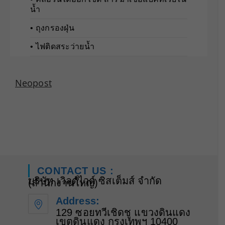
น้ำ
• ถุงกรองฝุ่น
• ไฟติดสระว่ายน้ำ
Neopost
CONTACT US :
บริษัท เวิลด์ไวด์ ซิสเต็มส์ จำกัด
(สำนักงานใหญ่)
Address:
129 ซอยทวีเชิดชู แขวงดินแดง
เขตดินแดง กรุงเทพฯ 10400