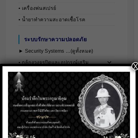
• เครื่องพ่นสเปรย์
• น้ำยาทำความสะอาดเชื้อโรค
ระบบรักษาความปลอดภัย
► Security Systems …(ดูทั้งหมด)
• กล้องวงจรปิดและอุปกรณ์เสริม
X
• เครื่องมือวัดอุตสาหกรรม
• ระบบตรวจจับและวิเคราะห์บุคคล
• ระบบสื่อสารและอินเตอร์คอม
• ระบบควบคุมการเข้า-ออกอัจฉริยะ
น้ำยาทำความสะอาด