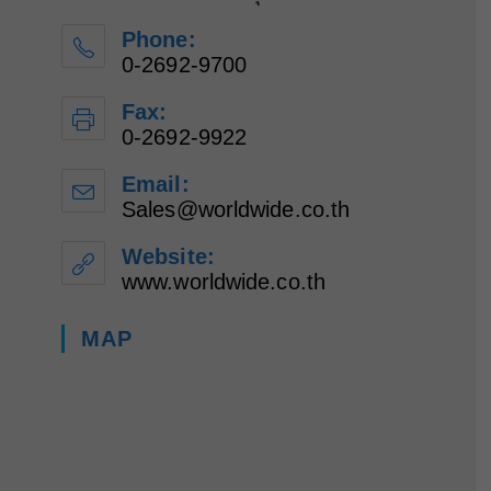
Phone:
0-2692-9700
Fax:
0-2692-9922
Email:
Sales@worldwide.co.th
Opens
in
your
Website:
application
www.worldwide.co.th
MAP