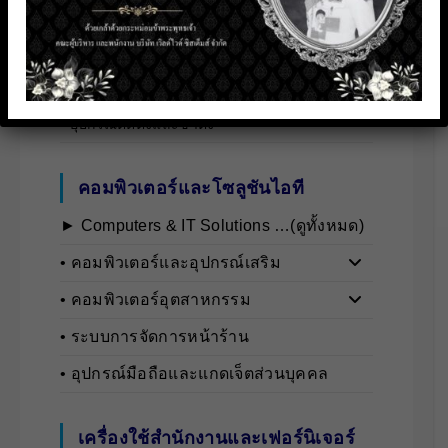
ทั้งหมด)
• จอสัมผัสและระบบอัจฉริยะ
• จอโฆษณาและป้ายดิจิทัล
• อุปกรณ์ติดตั้งและขาตั้ง
คอมพิวเตอร์และโซลูชันไอที
► Computers & IT Solutions …(ดูทั้งหมด)
• คอมพิวเตอร์และอุปกรณ์เสริม
• คอมพิวเตอร์อุตสาหกรรม
• ระบบการจัดการหน้าร้าน
• อุปกรณ์มือถือและแกดเจ็ตส่วนบุคคล
เครื่องใช้สำนักงานและเฟอร์นิเจอร์