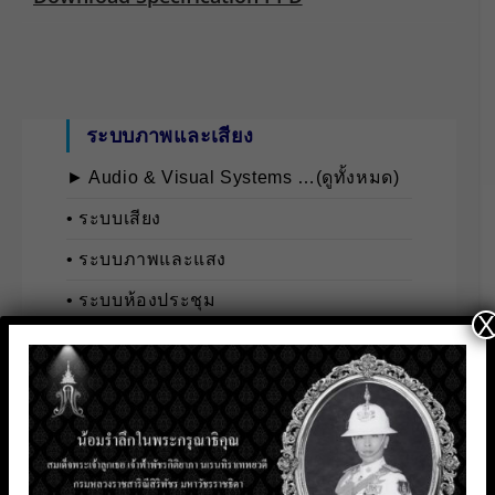
ระบบภาพและเสียง
► Audio & Visual Systems …(ดูทั้งหมด)
• ระบบเสียง
• ระบบภาพและแสง
• ระบบห้องประชุม
X
• ระบบไลฟ์สตรีม
จอแสดงผลและป้ายประชาสัมพันธ์
ดิจิทัล
► Digital Display & Signage Solutions …(ดู