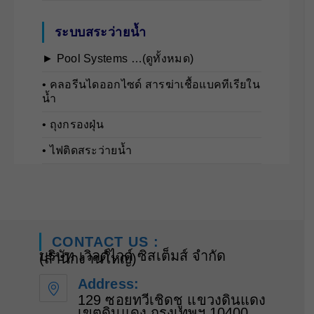
ระบบสระว่ายน้ำ
► Pool Systems …(ดูทั้งหมด)
• คลอรีนไดออกไซด์ สารฆ่าเชื้อแบคทีเรียใน
น้ำ
• ถุงกรองฝุ่น
• ไฟติดสระว่ายน้ำ
CONTACT US :
บริษัท เวิลด์ไวด์ ซิสเต็มส์ จำกัด
(สำนักงานใหญ่)
Address:
129 ซอยทวีเชิดชู แขวงดินแดง
เขตดินแดง กรุงเทพฯ 10400