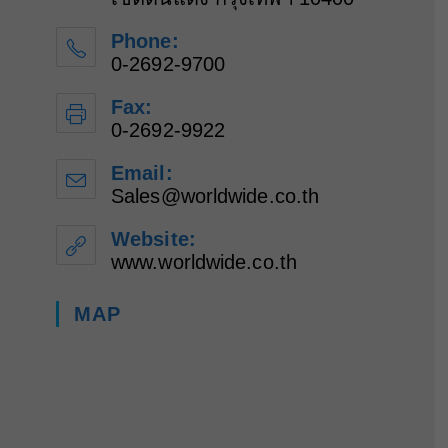
Phone:
0-2692-9700
Fax:
0-2692-9922
Email:
Sales@worldwide.co.th
Opens
in
your
Website:
application
www.worldwide.co.th
MAP