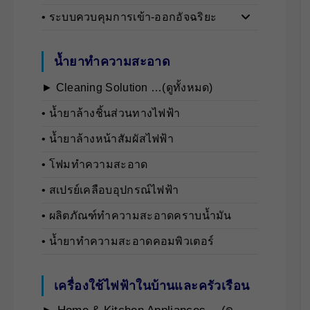
• ระบบควบคุมการเข้า-ออกอัจฉริยะ
น้ำยาทำความสะอาด
► Cleaning Solution …(ดูทั้งหมด)
• นํ้ายาล้างชิ้นส่วนทางไฟฟ้า
• นํ้ายาล้างหน้าสัมผัสไฟฟ้า
• โฟมทำความสะอาด
• สเปรย์เคลือบอุปกรณ์ไฟฟ้า
• ผลิตภัณฑ์ทำความสะอาดคราบน้ำมัน
• น้ำยาทำความสะอาดคอมพิวเตอร์
เครื่องใช้ไฟฟ้าในบ้านและครัวเรือน