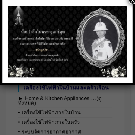
X
► Cleaning Solution …(ดูทั้งหมด)
• นํ้ายาล้างชิ้นส่วนทางไฟฟ้า
• นํ้ายาล้างหน้าสัมผัสไฟฟ้า
• โฟมทำความสะอาด
• สเปรย์เคลือบอุปกรณ์ไฟฟ้า
• ผลิตภัณฑ์ทำความสะอาดคราบน้ำมัน
• น้ำยาทำความสะอาดคอมพิวเตอร์
เครื่องใช้ไฟฟ้าในบ้านและครัวเรือน
► Home & Kitchen Appliances …(ดู
ทั้งหมด)
• เครื่องใช้ไฟฟ้าภายในบ้าน
• เครื่องใช้ไฟฟ้าภายในครัว
• ระบบจัดการอากาศอากาศ