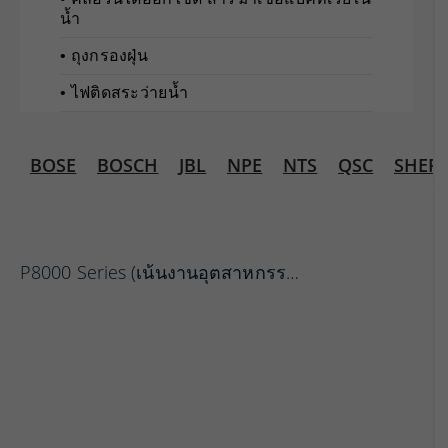
น้ำ
• ถุงกรองฝุ่น
• ไฟติดสระว่ายน้ำ
BOSE
BOSCH
JBL
NPE
NTS
QSC
SHER
P8000 Series (เน้นงานอุตสาหกรร…