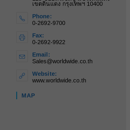
เขตดินแดง กรุงเทพฯ 10400
Phone:
0-2692-9700
Fax:
0-2692-9922
Email:
Sales@worldwide.co.th
Opens
in
your
Website:
application
www.worldwide.co.th
MAP