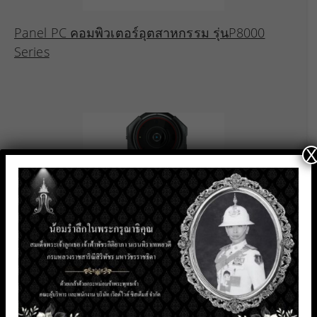
Panel PC คอมพิวเตอร์อุตสาหกรรม รุ่นP8000
Series
X
Hytera กล้องติดตัวอัจฉริยะรองรับเครือข่าย5G
รุ่นSC880