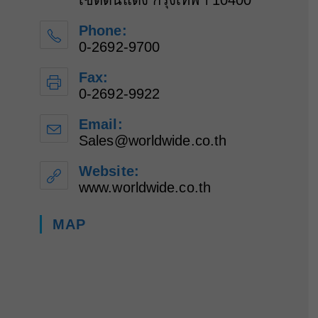
เขตดินแดง กรุงเทพฯ 10400
Phone:
0-2692-9700
Fax:
0-2692-9922
Email:
Sales@worldwide.co.th
Opens
in
your
Website:
application
www.worldwide.co.th
MAP