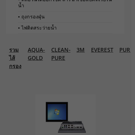
น้ำ
• ถุงกรองฝุ่น
• ไฟติดสระว่ายน้ำ
รวม
AQUA-
CLEAN-
3M
EVEREST
PURE
ไส้
GOLD
PURE
กรอง